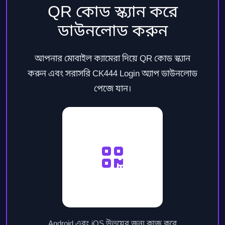
QR কোড স্ক্যান করে
ডাউনলোড করুন
আপনার মোবাইল ক্যামেরা দিয়ে QR কোড স্ক্যান
করুন এবং সরাসরি CK444 Login অ্যাপ ডাউনলোড
পেজে যান।
Android এবং iOS উভয়ের জন্য কাজ করে