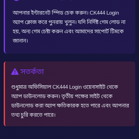
আপনার ইন্টারনেট স্পিড চেক করুন। CK444 Login
অ্যাপ ক্লোজ করে পুনরায় খুলুন। যদি নির্দিষ্ট গেম লোড না
হয়, অন্য গেম চেষ্টা করুন এবং আমাদের সাপোর্ট টিমকে
জানান।
সতর্কতা
শুধুমাত্র অফিসিয়াল CK444 Login ওয়েবসাইট থেকে
অ্যাপ ডাউনলোড করুন। তৃতীয় পক্ষের সাইট থেকে
ডাউনলোড করা অ্যাপ ক্ষতিকারক হতে পারে এবং আপনার
তথ্য চুরি করতে পারে।