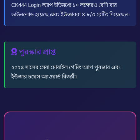
CK444 Login অ্যাপ ইতিমধ্যে ১০ লক্ষেরও বেশি বার
ডাউনলোড হয়েছে এবং ইউজাররা ৪.৮/৫ রেটিং দিয়েছেন।
পুরস্কার প্রাপ্ত
২০২৫ সালের সেরা মোবাইল গেমিং অ্যাপ পুরস্কার এবং
ইউজার চয়েস অ্যাওয়ার্ড বিজয়ী।