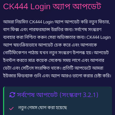
CK444 Login অ্যাপ আপডেট
আমরা নিয়মিত CK444 Login অ্যাপ আপডেট করি নতুন ফিচার,
বাগ ফিক্স এবং পারফরম্যান্স উন্নতির জন্য। সর্বশেষ সংস্করণ
ব্যবহার করা নিশ্চিত করুন সেরা অভিজ্ঞতার জন্য। CK444 Login
অ্যাপ স্বয়ংক্রিয়ভাবে আপডেট চেক করে এবং আপনাকে
নোটিফিকেশন পাঠায় যখন নতুন সংস্করণ উপলব্ধ হয়। আপডেট
ইনস্টল করতে মাত্র কয়েক সেকেন্ড সময় লাগে এবং আপনার
ডেটা এবং সেটিংস সংরক্ষিত থাকে। প্রতিটি আপডেটে আমরা
ইউজার ফিডব্যাক শুনি এবং অ্যাপ আরও ভালো করার চেষ্টা করি।
সর্বশেষ আপডেট (সংস্করণ 3.2.1)
নতুন গেমস যোগ করা হয়েছে