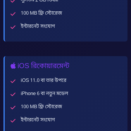
ন্যূনতম 2 GB RAM
100 MB ফ্রি স্টোরেজ
ইন্টারনেট সংযোগ
iOS রিকোয়ারমেন্ট
iOS 11.0 বা তার উপরে
iPhone 6 বা নতুন মডেল
100 MB ফ্রি স্টোরেজ
ইন্টারনেট সংযোগ