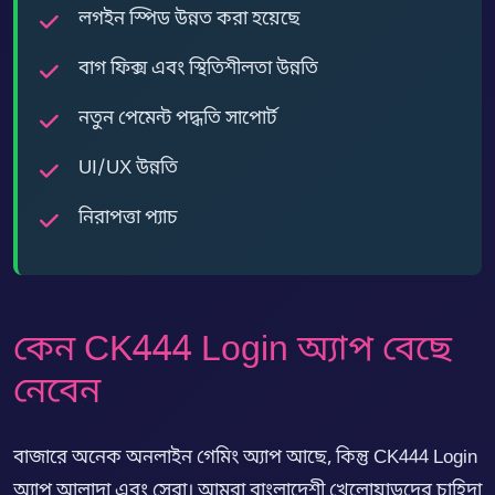
লগইন স্পিড উন্নত করা হয়েছে
বাগ ফিক্স এবং স্থিতিশীলতা উন্নতি
নতুন পেমেন্ট পদ্ধতি সাপোর্ট
UI/UX উন্নতি
নিরাপত্তা প্যাচ
কেন CK444 Login অ্যাপ বেছে
নেবেন
বাজারে অনেক অনলাইন গেমিং অ্যাপ আছে, কিন্তু CK444 Login
অ্যাপ আলাদা এবং সেরা। আমরা বাংলাদেশী খেলোয়াড়দের চাহিদা