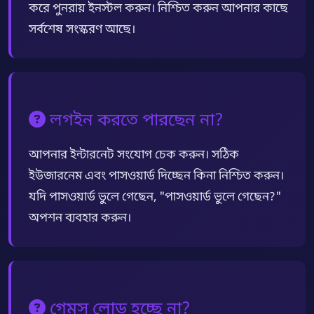
করে পুনরায় ইনস্টল করুন। নিশ্চিত করুন আপনার কাছে
সর্বশেষ সংস্করণ আছে।
লগইন করতে পারছেন না?
আপনার ইন্টারনেট সংযোগ চেক করুন। সঠিক
ইউজারনেম এবং পাসওয়ার্ড দিচ্ছেন কিনা নিশ্চিত করুন।
যদি পাসওয়ার্ড ভুলে গেছেন, "পাসওয়ার্ড ভুলে গেছেন?"
অপশন ব্যবহার করুন।
গেমস লোড হচ্ছে না?