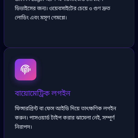
ডিভাইসের জন্য। ওয়েবসাইটের চেয়ে ৩ গুণ দ্রুত
লোডিং এবং মসৃণ গেমপ্লে।
বায়োমেট্রিক লগইন
ফিঙ্গারপ্রিন্ট বা ফেস আইডি দিয়ে তাৎক্ষণিক লগইন
করুন। পাসওয়ার্ড টাইপ করার ঝামেলা নেই, সম্পূর্ণ
নিরাপদ।