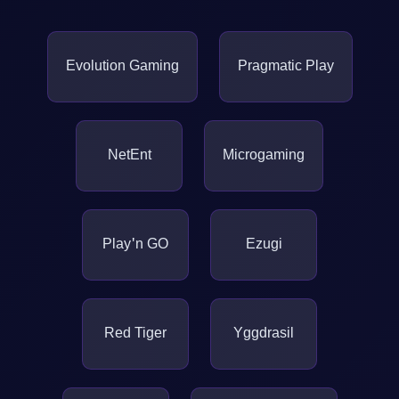
Evolution Gaming
Pragmatic Play
NetEnt
Microgaming
Play'n GO
Ezugi
Red Tiger
Yggdrasil