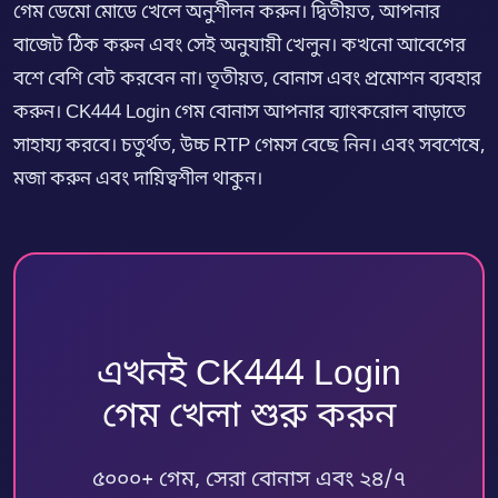
গেম ডেমো মোডে খেলে অনুশীলন করুন। দ্বিতীয়ত, আপনার
বাজেট ঠিক করুন এবং সেই অনুযায়ী খেলুন। কখনো আবেগের
বশে বেশি বেট করবেন না। তৃতীয়ত, বোনাস এবং প্রমোশন ব্যবহার
করুন। CK444 Login গেম বোনাস আপনার ব্যাংকরোল বাড়াতে
সাহায্য করবে। চতুর্থত, উচ্চ RTP গেমস বেছে নিন। এবং সবশেষে,
মজা করুন এবং দায়িত্বশীল থাকুন।
এখনই CK444 Login
গেম খেলা শুরু করুন
৫০০০+ গেম, সেরা বোনাস এবং ২৪/৭