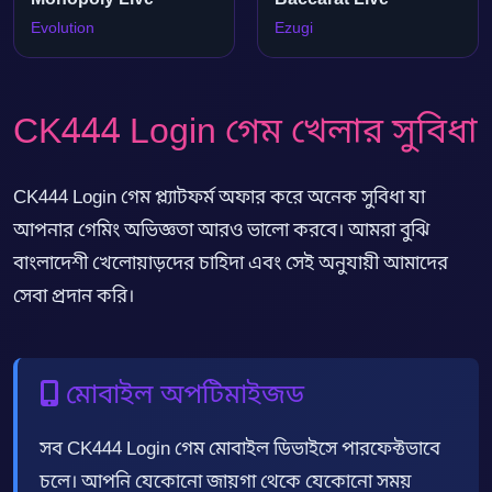
Monopoly Live
Baccarat Live
Evolution
Ezugi
CK444 Login গেম খেলার সুবিধা
CK444 Login গেম প্ল্যাটফর্ম অফার করে অনেক সুবিধা যা
আপনার গেমিং অভিজ্ঞতা আরও ভালো করবে। আমরা বুঝি
বাংলাদেশী খেলোয়াড়দের চাহিদা এবং সেই অনুযায়ী আমাদের
সেবা প্রদান করি।
মোবাইল অপটিমাইজড
সব CK444 Login গেম মোবাইল ডিভাইসে পারফেক্টভাবে
চলে। আপনি যেকোনো জায়গা থেকে যেকোনো সময়