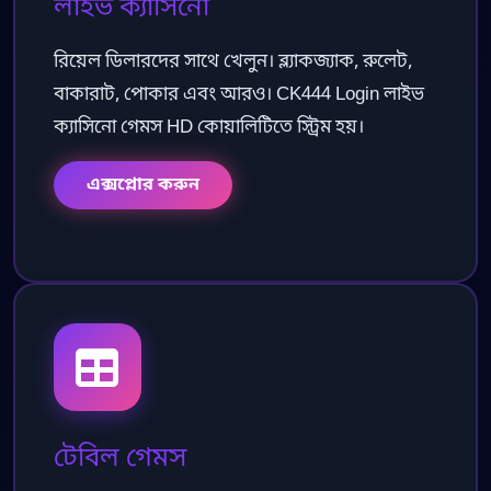
লাইভ ক্যাসিনো
রিয়েল ডিলারদের সাথে খেলুন। ব্ল্যাকজ্যাক, রুলেট,
বাকারাট, পোকার এবং আরও। CK444 Login লাইভ
ক্যাসিনো গেমস HD কোয়ালিটিতে স্ট্রিম হয়।
এক্সপ্লোর করুন
টেবিল গেমস