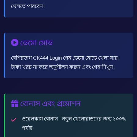
খেলতে পারবেন।
ডেমো মোড
বেশিরভাগ CK444 Login গেম ডেমো মোডে খেলা যায়।
টাকা খরচ না করে অনুশীলন করুন এবং গেম শিখুন।
বোনাস এবং প্রমোশন
ওয়েলকাম বোনাস - নতুন খেলোয়াড়দের জন্য ১০০%
পর্যন্ত