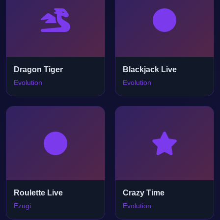
Dragon Tiger
Blackjack Live
Evolution
Evolution
Roulette Live
Crazy Time
Ezugi
Evolution