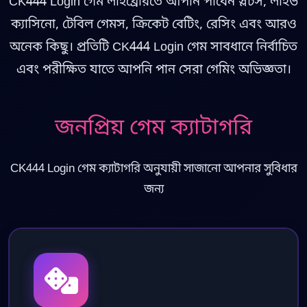
CK444 Login গেম লাইব্রেরিতে আপনি পাবেন স্লটস, লাইভ
ক্যাসিনো, টেবিল গেমস, ক্রিকেট বেটিং, রেসিং এবং আরও
অনেক কিছু। প্রতিটি CK444 Login গেম সাবধানে নির্বাচিত
এবং পরীক্ষিত যাতে আপনি পান সেরা গেমিং অভিজ্ঞতা।
জনপ্রিয় গেম ক্যাটাগরি
CK444 Login গেম ক্যাটাগরি অনুযায়ী সাজানো আপনার সুবিধার
জন্য