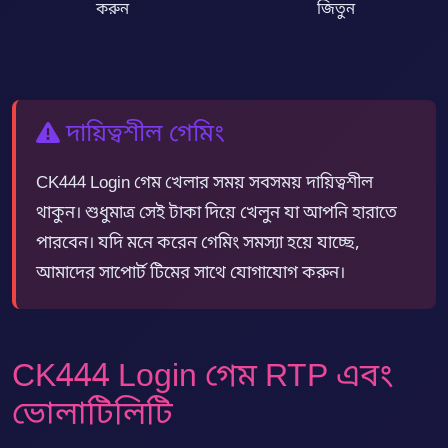
করুন
জিতুন
দায়িত্বশীল গেমিং
CK444 Login গেম খেলার সময় সবসময় দায়িত্বশীল
থাকুন। শুধুমাত্র সেই টাকা দিয়ে খেলুন যা আপনি হারাতে
পারবেন। যদি মনে করেন গেমিং সমস্যা হয়ে যাচ্ছে,
আমাদের সাপোর্ট টিমের সাথে যোগাযোগ করুন।
CK444 Login গেম RTP এবং
ভোলাটিলিটি