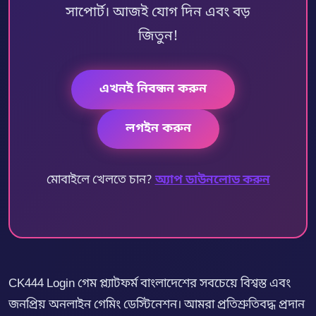
সাপোর্ট। আজই যোগ দিন এবং বড়
জিতুন!
এখনই নিবন্ধন করুন
লগইন করুন
মোবাইলে খেলতে চান?
অ্যাপ ডাউনলোড করুন
CK444 Login গেম প্ল্যাটফর্ম বাংলাদেশের সবচেয়ে বিশ্বস্ত এবং
জনপ্রিয় অনলাইন গেমিং ডেস্টিনেশন। আমরা প্রতিশ্রুতিবদ্ধ প্রদান