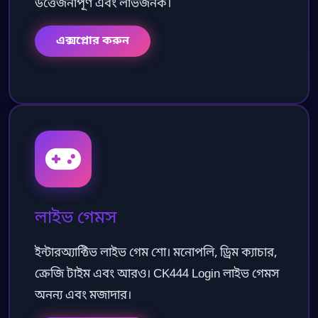
উত্তেজনাপূর্ণ এবং লাভজনক।
এক্সপ্লোর করুন
লাইভ গেমস
ইন্টারঅ্যাক্টিভ লাইভ গেম শো। মনোপলি, ড্রিম ক্যাচার,
ক্রেজি টাইম এবং আরও। CK444 Login লাইভ গেমস
অনন্য এবং মজাদার।