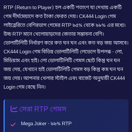
RTP (Return to Player) হল একটি শতাংশ যা দেখায় একটি
গেম দীর্ঘমেয়াদে কত টাকা ফেরত দেয়। CK444 Login গেম
লাইব্রেরিতে বেশিরভাগ গেমের RTP ৯৫% থেকে ৯৮% এর মধ্যে।
উচ্চ RTP মানে খেলোয়াড়দের জেতার সম্ভাবনা বেশি।
ভোলাটিলিটি নির্ধারণ করে কত ঘন ঘন এবং কত বড় জয় আসবে।
CK444 Login গেম বিভিন্ন ভোলাটিলিটি লেভেলে উপলব্ধ - লো,
মিডিয়াম এবং হাই। লো ভোলাটিলিটি গেমস ছোট কিন্তু ঘন ঘন
জয় দেয়, যেখানে হাই ভোলাটিলিটি গেমস বড় কিন্তু কম ঘন ঘন
জয় দেয়। আপনার খেলার স্টাইল এবং বাজেট অনুযায়ী CK444
Login গেম বেছে নিন।
সেরা RTP গেমস
Mega Joker - ৯৯% RTP