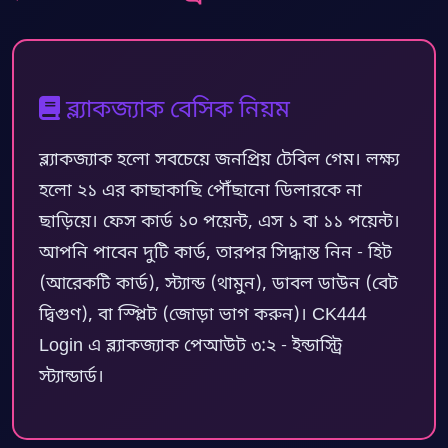
ব্ল্যাকজ্যাক বেসিক নিয়ম
ব্ল্যাকজ্যাক হলো সবচেয়ে জনপ্রিয় টেবিল গেম। লক্ষ্য
হলো ২১ এর কাছাকাছি পৌঁছানো ডিলারকে না
ছাড়িয়ে। ফেস কার্ড ১০ পয়েন্ট, এস ১ বা ১১ পয়েন্ট।
আপনি পাবেন দুটি কার্ড, তারপর সিদ্ধান্ত নিন - হিট
(আরেকটি কার্ড), স্ট্যান্ড (থামুন), ডাবল ডাউন (বেট
দ্বিগুণ), বা স্প্লিট (জোড়া ভাগ করুন)। CK444
Login এ ব্ল্যাকজ্যাক পেআউট ৩:২ - ইন্ডাস্ট্রি
স্ট্যান্ডার্ড।