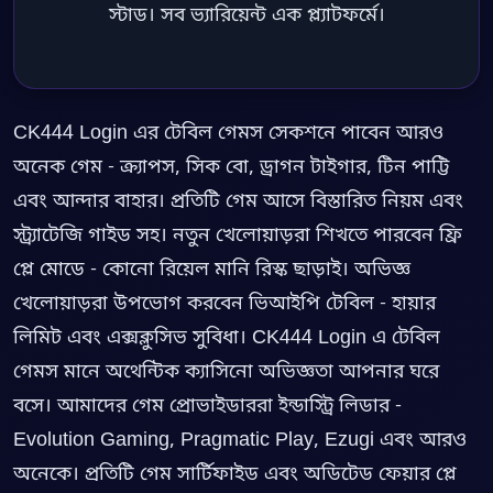
স্টাড। সব ভ্যারিয়েন্ট এক প্ল্যাটফর্মে।
CK444 Login এর টেবিল গেমস সেকশনে পাবেন আরও
অনেক গেম - ক্র্যাপস, সিক বো, ড্রাগন টাইগার, টিন পাট্টি
এবং আন্দার বাহার। প্রতিটি গেম আসে বিস্তারিত নিয়ম এবং
স্ট্র্যাটেজি গাইড সহ। নতুন খেলোয়াড়রা শিখতে পারবেন ফ্রি
প্লে মোডে - কোনো রিয়েল মানি রিস্ক ছাড়াই। অভিজ্ঞ
খেলোয়াড়রা উপভোগ করবেন ভিআইপি টেবিল - হায়ার
লিমিট এবং এক্সক্লুসিভ সুবিধা। CK444 Login এ টেবিল
গেমস মানে অথেন্টিক ক্যাসিনো অভিজ্ঞতা আপনার ঘরে
বসে। আমাদের গেম প্রোভাইডাররা ইন্ডাস্ট্রি লিডার -
Evolution Gaming, Pragmatic Play, Ezugi এবং আরও
অনেকে। প্রতিটি গেম সার্টিফাইড এবং অডিটেড ফেয়ার প্লে