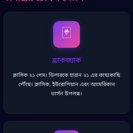
🃏
ব্ল্যাকজ্যাক
ক্লাসিক ২১ গেম। ডিলারকে হারান ২১ এর কাছাকাছি
পৌঁছে। ক্লাসিক, ইউরোপিয়ান এবং আমেরিকান
ভার্সন উপলব্ধ।