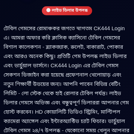
লাইভ ডিলার উপলব্ধ
টেবিল গেমসের রোমাঞ্চকর জগতে স্বাগতম CK444 Login
এ। আমরা অফার করি ক্লাসিক ক্যাসিনো টেবিল গেমসের
বিশাল কালেকশন - ব্ল্যাকজ্যাক, রুলেট, বাকারাট, পোকার
এবং আরও অনেক কিছু। প্রতিটি গেম উপলব্ধ লাইভ ডিলার
এবং ভার্চুয়াল ভার্সনে। CK444 Login এর টেবিল গেমস
সেকশন ডিজাইন করা হয়েছে প্রফেশনাল খেলোয়াড় এবং
নতুন শিক্ষার্থী উভয়ের জন্য। আপনি পাবেন বিভিন্ন বেটিং
লিমিট - লো স্টেক থেকে হাই রোলার টেবিল পর্যন্ত। লাইভ
ডিলার গেমসে অভিজ্ঞ এবং বন্ধুত্বপূর্ণ ডিলাররা আপনার গেম
হোস্ট করবেন। HD কোয়ালিটি ভিডিও স্ট্রিমিং, মাল্টিপল
ক্যামেরা অ্যাঙ্গেল এবং ইন্টারঅ্যাক্টিভ চ্যাট ফিচার। ভার্চুয়াল
টেবিল গেমস ২৪/৭ উপলব্ধ - যেকোনো সময় খেলুন আপনার