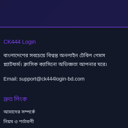
CK444 Login
বাংলাদেশের সবচেয়ে বিশ্বস্ত অনলাইন টেবিল গেমস
প্ল্যাটফর্ম। ক্লাসিক ক্যাসিনো অভিজ্ঞতা আপনার ঘরে।
Email:
support@ck444login-bd.com
দ্রুত লিংক
আমাদের সম্পর্কে
নিয়ম ও শর্তাবলী