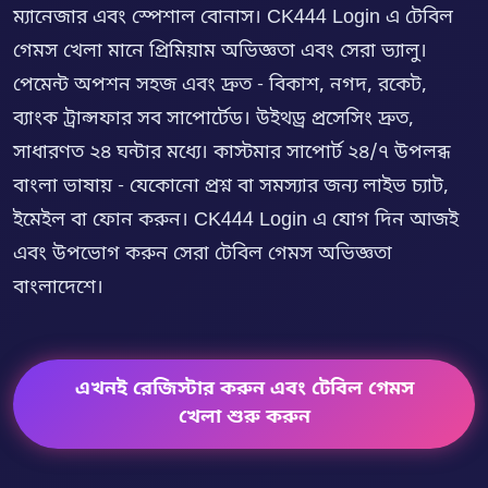
ম্যানেজার এবং স্পেশাল বোনাস। CK444 Login এ টেবিল
গেমস খেলা মানে প্রিমিয়াম অভিজ্ঞতা এবং সেরা ভ্যালু।
পেমেন্ট অপশন সহজ এবং দ্রুত - বিকাশ, নগদ, রকেট,
ব্যাংক ট্রান্সফার সব সাপোর্টেড। উইথড্র প্রসেসিং দ্রুত,
সাধারণত ২৪ ঘন্টার মধ্যে। কাস্টমার সাপোর্ট ২৪/৭ উপলব্ধ
বাংলা ভাষায় - যেকোনো প্রশ্ন বা সমস্যার জন্য লাইভ চ্যাট,
ইমেইল বা ফোন করুন। CK444 Login এ যোগ দিন আজই
এবং উপভোগ করুন সেরা টেবিল গেমস অভিজ্ঞতা
বাংলাদেশে।
এখনই রেজিস্টার করুন এবং টেবিল গেমস
খেলা শুরু করুন