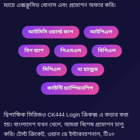
ম্যাচে এক্সক্লুসিভ বোনাস এবং প্রমোশন অফার করি।
আইসিসি ওয়ার্ল্ড কাপ
আইপিএল
বিগ ব্যাশ
পিএসএল
বিপিএল
সিপিএল
দ্য হান্ড্রেড
কাউন্টি চ্যাম্পিয়নশিপ
দ্বিপাক্ষিক সিরিজও CK444 Login ক্রিকক্স এ কভার করা
হয়। বাংলাদেশ যখন খেলে, আমরা বিশেষ প্রমোশন চালু
করি। টেস্ট ক্রিকেট, ওয়ান ডে ইন্টারন্যাশনাল, টি২০