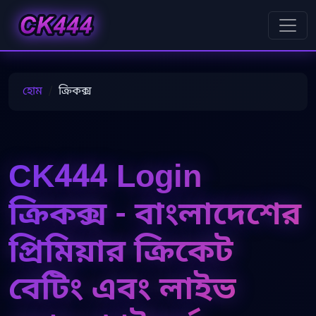
হোম
ক্রিকক্স
CK444 Login
ক্রিকক্স - বাংলাদেশের
প্রিমিয়ার ক্রিকেট
বেটিং এবং লাইভ