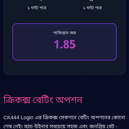
২ ঘন্টা পরে
২ ঘন্টা পরে
পাকিস্তান জয়
1.85
ক্রিকক্স বেটিং অপশন
CK444 Login এর ক্রিকক্স সেকশনে বেটিং অপশনের কোনো
শেষ নেই। ম্যাচ উইনার সবচেয়ে সহজ এবং জনপ্রিয় বেট -