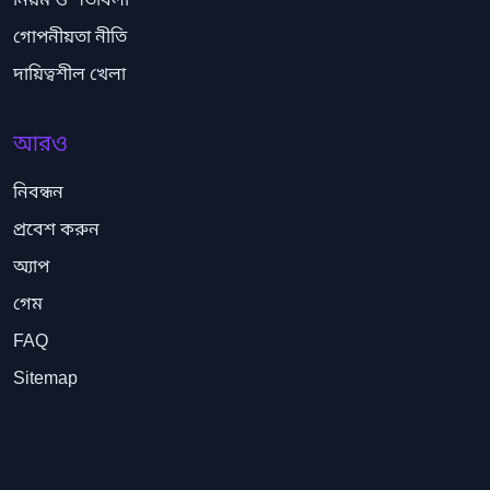
নিয়ম ও শর্তাবলী
গোপনীয়তা নীতি
দায়িত্বশীল খেলা
আরও
নিবন্ধন
প্রবেশ করুন
অ্যাপ
গেম
FAQ
Sitemap