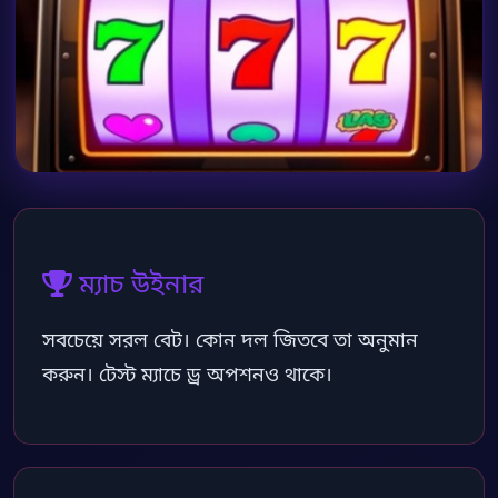
ম্যাচ উইনার
সবচেয়ে সরল বেট। কোন দল জিতবে তা অনুমান
করুন। টেস্ট ম্যাচে ড্র অপশনও থাকে।