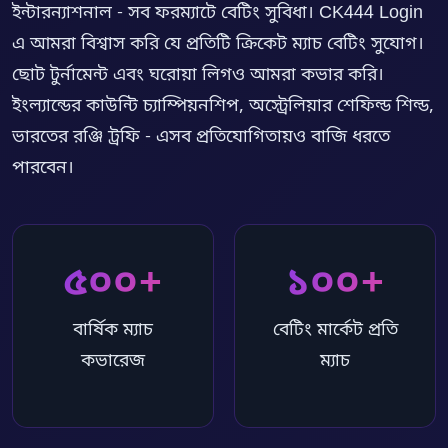
ইন্টারন্যাশনাল - সব ফরম্যাটে বেটিং সুবিধা। CK444 Login
এ আমরা বিশ্বাস করি যে প্রতিটি ক্রিকেট ম্যাচ বেটিং সুযোগ।
ছোট টুর্নামেন্ট এবং ঘরোয়া লিগও আমরা কভার করি।
ইংল্যান্ডের কাউন্টি চ্যাম্পিয়নশিপ, অস্ট্রেলিয়ার শেফিল্ড শিল্ড,
ভারতের রঞ্জি ট্রফি - এসব প্রতিযোগিতায়ও বাজি ধরতে
পারবেন।
৫০০+
১০০+
বার্ষিক ম্যাচ
বেটিং মার্কেট প্রতি
কভারেজ
ম্যাচ