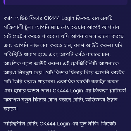
ক্যাশ আউট ফিচার CK444 Login ক্রিকক্স এর একটি
শক্তিশালী টুল। আপনি ম্যাচ শেষ হওয়ার আগেই আপনার
বেট সেটেল করতে পারবেন। যদি আপনার দল ভালো করছে
এবং আপনি লাভ লক করতে চান, ক্যাশ আউট করুন। যদি
পরিস্থিতি খারাপ হচ্ছে এবং আপনি ক্ষতি কমাতে চান,
আংশিক ক্যাশ আউট করুন। এই ফ্লেক্সিবিলিটি আপনাকে
আরও নিয়ন্ত্রণ দেয়। বেট বিল্ডার ফিচার দিয়ে আপনি কাস্টম
বেট তৈরি করতে পারবেন। একাধিক মার্কেট কম্বাইন করুন
এবং হায়ার অডস পান। CK444 Login এর ক্রিকক্স প্ল্যাটফর্ম
ক্রমাগত নতুন ফিচার যোগ করছে বেটিং অভিজ্ঞতা উন্নত
করতে।
দায়িত্বশীল বেটিং CK444 Login এর মূল নীতি। ক্রিকেট