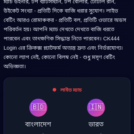
ম্যাচ উইনার, টপ ব্যাটসম্যান, টপ বোলার, টোটাল রান,
উইকেট সংখ্যা - প্রতিটি দিকে বাজি ধরার সুযোগ। লাইভ
বেটিং আরও রোমাঞ্চকর - প্রতিটি বল, প্রতিটি ওভারে অডস
পরিবর্তন হয়। আপনি ম্যাচ দেখতে দেখতে বাজি ধরতে
পারবেন এবং তাৎক্ষণিক সিদ্ধান্ত নিতে পারবেন। CK444
Login এর ক্রিকক্স প্ল্যাটফর্ম অত্যন্ত দ্রুত এবং নির্ভরযোগ্য।
কোনো ল্যাগ নেই, কোনো বিলম্ব নেই - শুধু মসৃণ বেটিং
অভিজ্ঞতা।
লাইভ ম্যাচ
🇧🇩
🇮🇳
বাংলাদেশ
ভারত