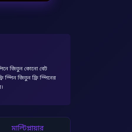
ি স্পিনে জিতুন কোনো বেট
রি স্পিন জিতুন ফ্রি স্পিনের
ত।
মাল্টিপ্লায়ার