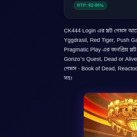
RTP: 92-95%
CK444 Login এর স্লট গেমস আসে 
Yggdrasil, Red Tiger, Push G
Pragmatic Play এর জনপ্রিয় স্
Gonzo's Quest, Dead or Alive
গেমস - Book of Dead, Reacto
সহ।