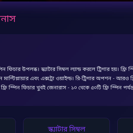
োনাস
িন ফিচার উপলব্ধ। স্ক্যাটার সিম্বল ল্যান্ড করলে ট্রিগার হয়। ফ্র
 মাল্টিপ্লায়ার এবং এক্সট্রা ওয়াইল্ড। রি-ট্রিগার অপশন - আরও ফ্
ফ্রি স্পিন ফিচার খুবই জেনারাস - ১০ থেকে ৫০টি ফ্রি স্পিন পর্যন্
স্ক্যাটার সিম্বল