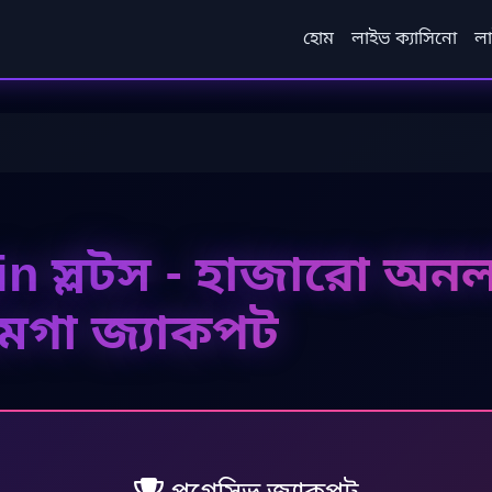
হোম
লাইভ ক্যাসিনো
ল
n স্লটস - হাজারো অনলা
েগা জ্যাকপট