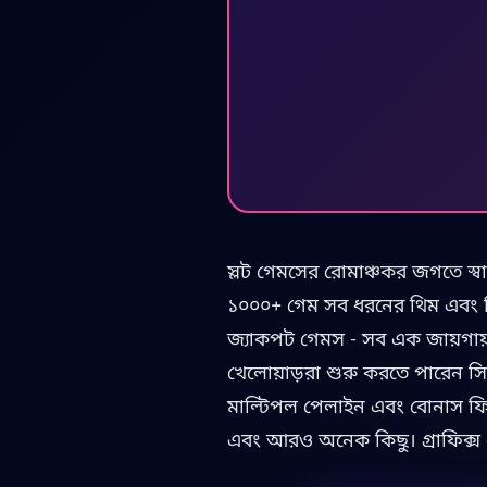
স্লট গেমসের রোমাঞ্চকর জগতে স
১০০০+ গেম সব ধরনের থিম এবং ফিচা
জ্যাকপট গেমস - সব এক জায়গায
খেলোয়াড়রা শুরু করতে পারেন সি
মাল্টিপল পেলাইন এবং বোনাস ফিচার
এবং আরও অনেক কিছু। গ্রাফিক্স এব