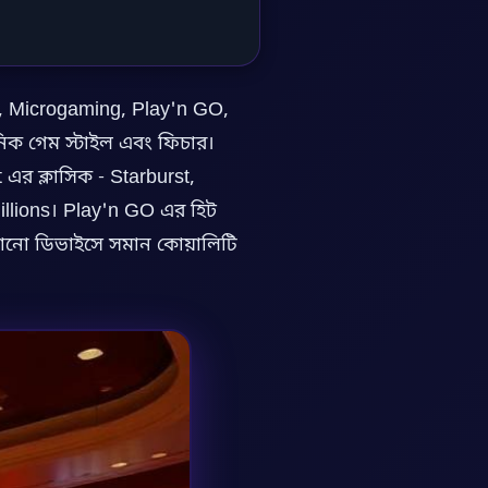
t, Microgaming, Play'n GO,
িক গেম স্টাইল এবং ফিচার।
এর ক্লাসিক - Starburst,
llions। Play'n GO এর হিট
োনো ডিভাইসে সমান কোয়ালিটি